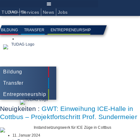
Zum
Inhalt
springen
TUDAG
Services
News
Jobs
ENGLISH
BILDUNG
TRANSFER
ENTREPRENEURSHIP
Bildung
Transfer
Entrepreneurship
Neuigkeiten :
GWT: Einweihung ICE-Halle in
Cottbus – Projektfortschritt Prof. Sundermeier
11. Januar 2024