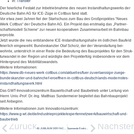
in:
Transfer
Der feierliche Festakt zur Inbetriebnahme des neuen Instandhaltungswerks der
Deutsche Bahn AG für ICE-Züge in Cottbus fand statt.
Vor etwa zwei Jah­ren fiel der Start­schuss zum Bau des Groß­pro­jek­tes “Neues
Werk Cott­bus“ der Deut­sche Bahn AG. Ein Pro­jekt das erst­ma­lig das „Part­ner­
schafts­mo­dell Schiene“ zur neuen koope­ra­ti­ven Zusam­men­ar­beit im Bahn­bau
erprobte.
Jetzt wurde die neu ent­stan­dene ICE-Instand­hal­tungs­halle im öst­li­chen Bau­feld
fei­er­lich ein­ge­weiht. Bun­des­kanz­ler Olaf Scholz, der der Ver­an­stal­tung bei­
wohnte, unter­strich in einer Rede die Bedeu­tung des Bau­pro­jek­tes für den Struk­
tur­wan­del in der Region und wür­digte den Pro­jekt­er­folg ins­be­son­dere vor dem
Hin­ter­grund des Mobilitätswandels.
Wei­tere Informationen:
https://www.db-neues-werk-cottbus.com/aktuelles/fuer-zuverlaessige-zuege-
bundeskanzler-und-bahnchef-eroeffnen-in-cottbus-deutschlands-modernstes-
instandhaltungswerk.html
Das GWT-Inno­va­ti­ons­zen­trum Bau­wirt­schaft und Bau­be­trieb unter Lei­tung von
Herrn Univ.-Prof. Dr.-Ing. Mat­thias Sun­dermeier beglei­tet das Bahn­bau­pro­jekt
seit Anbeginn.
Wei­tere Infor­ma­tio­nen zum Innovationszentrum:
https://www.g‑wt.de/de/industrieprojekte/expertennetzwerk/bauwirtschaft-und-
baubetrieb
Zurück
Nächster
60. JUBILÄUM DER FACHFORTBILDUNG »SACHVERSTÄNDIGER FÜR SCHÄDEN AN GEBÄUDEN – STUFE I«
Spannende Eindrücke beim Hochschulinformationstag an der DIU