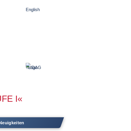
English
FE I«
 Neuigkeiten