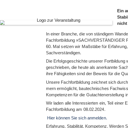
Ein a
Stabi
nicht
In einer Bran­che, die von stän­di­gem Wan­del
Fach­fort­bil­dung »SACHVERSTÄNDIG
60. Mal set­zen wir Maß­stäbe für Erfah­rung, S
Sachverständigen.
Die Erfolgs­ge­schichte unse­rer Fort­bil­dung 
geschrie­ben, die heute als aner­kannte Sach­
ihre Fähig­kei­ten sind der Beweis für die Qua­l
Unsere Fach­fort­bil­dung zeich­net sich durch
mern ermög­licht, bau­tech­ni­sches Fach­wi
Kom­pe­ten­zen für die Gut­ach­ten­er­stel­lung in
Wir laden alle Inter­es­sier­ten ein, Teil eine
Fach­fort­bil­dung am 08.02.2024.
Hier kön­nen Sie sich anmelden.
Erfah­rung. Sta­bi­li­tät. Kom­pe­tenz. Wer­den