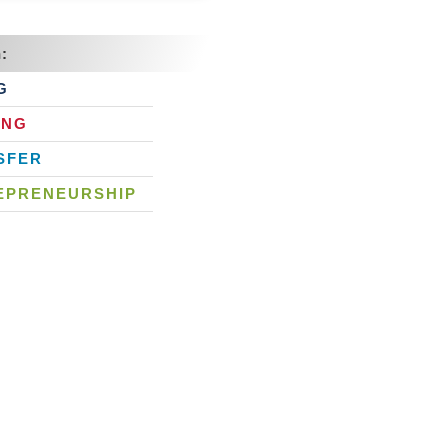
:
G
UNG
SFER
EPRENEURSHIP