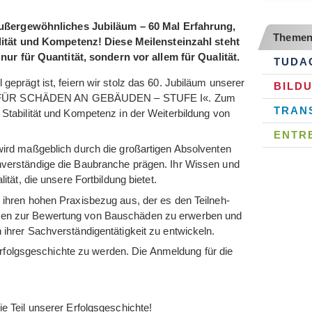
ußergewöhnliches Jubiläum – 60 Mal Erfahrung,
Themen
lität und Kompetenz! Diese Meilensteinzahl steht
 nur für Quantität, sondern vor allem für Qualität.
TUDA
 geprägt ist, fei­ern wir stolz das 60. Jubi­läum unse­rer
BILD
ER FÜR SCHÄDEN AN GEBÄUDEN – STUFE I«. Zum
TRAN
ta­bi­li­tät und Kom­pe­tenz in der Wei­ter­bil­dung von
ENTR
wird maß­geb­lich durch die groß­ar­ti­gen Absol­ven­ten
ver­stän­dige die Bau­bran­che prä­gen. Ihr Wis­sen und
i­tät, die unsere Fort­bil­dung bietet.
 ihren hohen Pra­xis­be­zug aus, der es den Teil­neh­
s­sen zur Bewer­tung von Bau­schä­den zu erwer­ben und
 ihrer Sach­ver­stän­di­gen­tä­tig­keit zu entwickeln.
r Erfolgs­ge­schichte zu wer­den. Die Anmel­dung für die
 Sie Teil unse­rer Erfolgsgeschichte!