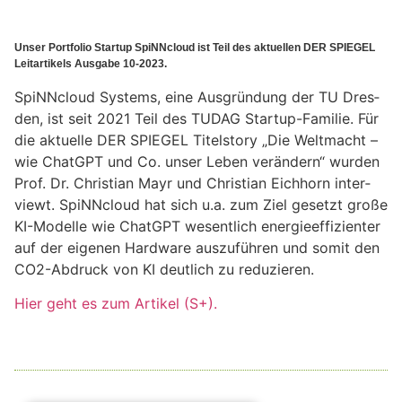
Unser Portfolio Startup SpiNNcloud ist Teil des aktuellen DER SPIEGEL
Leitartikels Ausgabe 10-2023.
SpiNN­cloud Sys­tems, eine Aus­grün­dung der TU Dres­
den, ist seit 2021 Teil des TUDAG Startup-Fami­lie. Für
die aktu­elle DER SPIEGEL Titel­story „Die Welt­macht –
wie ChatGPT und Co. unser Leben ver­än­dern“ wur­den
Prof. Dr. Chris­tian Mayr und Chris­tian Eich­horn inter­
viewt. SpiNN­cloud hat sich u.a. zum Ziel gesetzt große
KI-Modelle wie ChatGPT wesent­lich ener­gie­ef­fi­zi­en­ter
auf der eige­nen Hard­ware aus­zu­füh­ren und somit den
CO2-Abdruck von KI deut­lich zu reduzieren.
Hier geht es zum Arti­kel (S+).