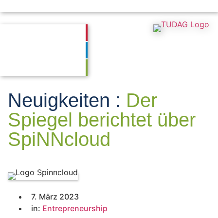
TUDAG
Services
News
Jobs
ENGLISH
Bildung
Transfer
Entrepreneurship
Neuigkeiten :
Der
Spiegel berichtet über
SpiNNcloud
7. März 2023
in:
Entrepreneurship