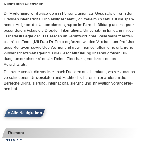
Ruhestand wechselte.
Dr. Merle Emre wird außer­dem in Per­so­nal­union zur Geschäfts­füh­re­rin der
Dres­den Inter­na­tio­nal Uni­ver­sity ernannt. „Ich freue mich sehr auf die span­
nende Auf­gabe, die Unter­neh­mens­gruppe im Bereich Bil­dung und mit ganz
beson­de­rem Fokus die Dres­den Inter­na­tio­nal Uni­ver­sity im Ein­klang mit der
Trans­fer­stra­te­gie der TU Dres­den an ver­ant­wort­li­cher Stelle wei­ter­zu­ent­wi­
ckeln“, so Emre. „Mit Frau Dr. Emre ergän­zen wir den Vor­stand um Prof. Jac­
ques Roh­ayem sowie Udo Wer­ner und gewin­nen vor allem eine erfah­rene
Wis­sen­schafts­ma­na­ge­rin für die Geschäfts­füh­rung unse­res größ­ten Bil­
dungs­un­ter­neh­mens“ erklärt Rei­ner Zie­schank, Vor­sit­zen­der des
Aufsichtsrats.
Die neue Vor­stän­din wech­selt nach Dres­den aus Ham­burg, wo sie zuvor an
ver­schie­de­nen Uni­ver­si­tä­ten und Fach­hoch­schu­len unter ande­rem die
Berei­che Digi­ta­li­sie­rung, Inter­na­tio­na­li­sie­rung und Inno­va­tion vor­an­ge­trie­
ben hat.
« Alle Neuigkeiten
Themen: