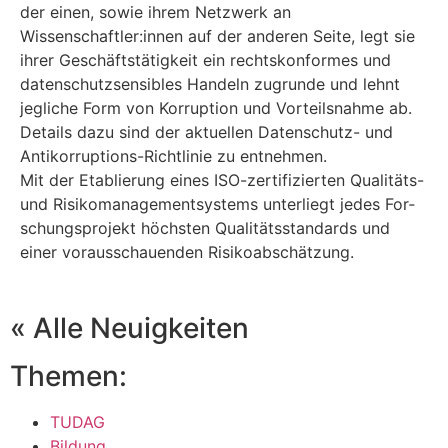
der einen, sowie ihrem Netz­werk an
Wissenschaftler:innen auf der ande­ren Seite, legt sie
ihrer Geschäfts­tä­tig­keit ein rechts­kon­for­mes und
daten­schutz­sen­si­bles Han­deln zugrunde und lehnt
jeg­li­che Form von Kor­rup­tion und Vor­teils­nahme ab.
Details dazu sind der aktu­el­len Daten­schutz- und
Anti­kor­rup­ti­ons-Richt­li­nie zu entnehmen.
Mit der Eta­blie­rung eines ISO-zer­ti­fi­zier­ten Qua­li­täts-
und Risi­ko­ma­nage­ment­sys­tems unter­liegt jedes For­
schungs­pro­jekt höchs­ten Qua­li­täts­stan­dards und
einer vor­aus­schau­en­den Risikoabschätzung.
« Alle Neuigkeiten
Themen:
TUDAG
Bildung