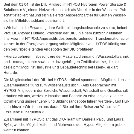
Seit dem 01.04. ist die DIU Mit­glied im HYPOS Hydro­gen Power Sto­rage &
Solu­ti­ons e.V., einem Netz­werk, das sich als Vor­rei­ter in der Was­ser­stoff­wirt­
schaft eta­bliert hat und sich als ers­ter Ansprech­part­ner für Grü­nen Was­ser­
stoff in Mit­tel­deutsch­land positioniert.
»Wir haben die Erwar­tung, Ihre Wei­ter­bil­dungs­hoch­schule zu sein«, betont
Prof. Dr. Anto­nio Hur­tado, Prä­si­dent der DIU, in einem kürz­lich geführ­ten
Inter­view mit HYPOS. Ange­sichts des bereits lau­fen­den Trans­for­ma­ti­ons­pro­
zes­ses in der Ener­gie­ver­sor­gung sol­len Mit­glie­der von HYPOS künf­tig von
den berufs­be­glei­ten­den Ange­bo­ten der DIU profitieren.
»Hierzu gehö­ren ins­be­son­dere der Mas­ter­stu­di­en­gang »Was­ser­stoff­tech­nik
und –manage­ment« sowie die dazu­ge­hö­ri­gen Zer­ti­fi­kats­kurse, die sich
gezielt mit Mobi­li­tät, Indus­trie und Gebäu­de­tech­nik befas­sen«, erklärt
Hurtado.
Die Mit­glied­schaft der DIU bei HYPOS eröff­net span­nende Mög­lich­kei­ten zur
Zusam­men­ar­beit und zum Wis­sens­aus­tausch. »Aus Gesprä­chen mit
HYPOS-Mit­glie­dern der Berei­che Wis­sen­schaft, Wirt­schaft und Gesell­schaft
erhof­fen wir uns, wert­volle Impulse und Bedarfe zu erhal­ten, die zu einer
Opti­mie­rung unse­rer Lehr- und Bil­dungs­an­ge­bote füh­ren wer­den«, fügt Hur­
tado hinzu. »Wir freuen uns dar­auf, Sie auf Ihrer Reise zur Was­ser­stoff-
Exzel­lenz zu begleiten.«
Zusam­men mit HYPOS plant das DIU-Team um Daniela Palcu und Laura
Byfut, wel­che Mög­lich­kei­ten und Mehr­werte den Hypos-Mit­glie­dern gebo­ten
wer­den können.