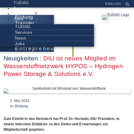
TUDAG
ENGLISH
Services
News
Bildung
Jobs
Transfer
TUDAG
Entrepreneurship
Services
Bildung
News
Transfer
Jobs
Entrepreneurship
Neuigkeiten :
DIU ist neues Mitglied im
Wasserstoffnetzwerk HYPOS – Hydrogen
Power Storage & Solutions e.V.
2. Mai 2024
in:
Bildung
Zum Eintritt in das Netzwerk hat Prof. Dr. Hurtado, DIU Präsident, in
einem Interview Einblicke zu den Zielen und Erwartungen zur
Mitgliedschaft gegeben.