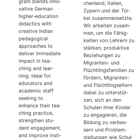
gram blends inno­
chen­land, Ita­lien,
va­tive Ger­man
Zypern und der Tür­
hig­her-edu­ca­tion
kei zusam­men­setzte.
didac­tics with
Wir arbei­ten zusam­
crea­tive Indian
men, um die Fähig­
pedago­gi­cal
kei­ten von Leh­rern zu
approa­ches to
stär­ken, pro­duk­tive
deli­ver imme­diate
Bezie­hun­gen zu
impact in tea­
Migran­ten- und
ching and lear­
Flücht­lings­fa­mi­lien zu
ning. Ideal for
för­dern, Migran­ten-
edu­ca­tors and
und Flücht­lings­el­tern
aca­de­mic staff
dabei zu unter­stüt­
see­king to
zen, sich an den
enhance their tea­
Schu­len ihrer Kin­der
ching prac­tice,
zu enga­gie­ren, die
streng­then stu­
Bil­dung zu ver­bes­
dent enga­ge­ment,
sern und Pro­blem­
and improve insti­
stel­lun­gen wie Schul­