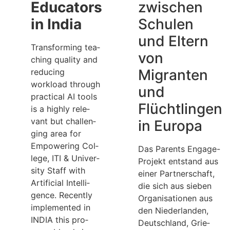
Educators
zwischen
in India
Schulen
und Eltern
Trans­forming tea­
von
ching qua­lity and
Migranten
redu­cing
workload through
und
prac­ti­cal AI tools
Flüchtlingen
is a highly rele­
vant but chal­len­
in Europa
ging area for
Empowe­ring Col­
Das Par­ents Engage-
lege, ITI & Uni­ver­
Pro­jekt ent­stand aus
sity Staff with
einer Part­ner­schaft,
Arti­fi­cial Intel­li­
die sich aus sie­ben
gence. Recently
Orga­ni­sa­tio­nen aus
imple­men­ted in
den Nie­der­lan­den,
INDIA this pro­
Deutsch­land, Grie­