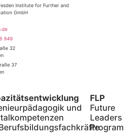
­den Insti­tute for Fur­ther and
­ca­tion GmbH
e.de
6 949
traße 32
en
Straße 37
en
azitätsentwicklung
FLP
enieurpädagogik und
Future
italkompetenzen
Leaders
 Berufsbildungsfachkräfte
Program