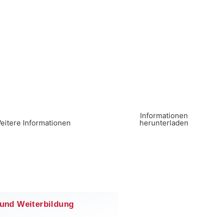
Infor­ma­tio­nen
ei­tere Informationen
herunterladen
 und Weiterbildung