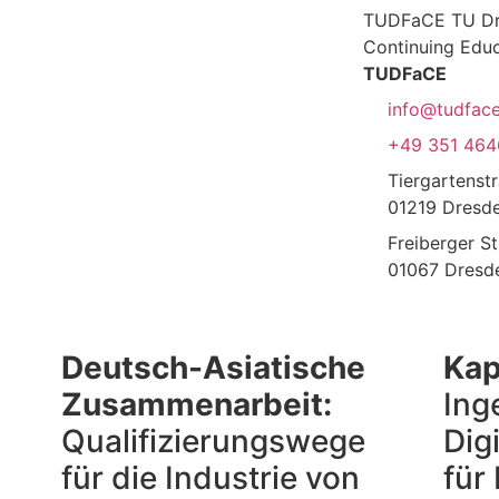
TUD­FaCE TU Dres
Con­ti­nuing Edu
TUD­FaCE
info@tudfac
+49 351 464
Tier­gar­ten­s
01219 Dres­d
Frei­ber­ger 
01067 Dres­d
Deutsch-Asiatische
Kap
Zusammenarbeit:
Ing
Qualifizierungswege
Dig
für die Industrie von
für