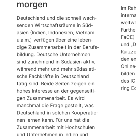
morgen
Im Rah
inter­na
Deutsch­land und die schnell wach­
welt­we
sen­den Wirt­schafts­räume in Süd­
Fur­th
asien (Indien, Indo­ne­sien, Viet­nam
FaCE) 
u.a.m.) ver­fü­gen über eine leben­
und „Di
dige Zusam­men­ar­beit in der Berufs­
Kurz­z
bil­dung. Deut­sche Unter­neh­men
den ent
sind zuneh­mend in Süd­asien aktiv,
Online
wäh­rend mehr und mehr süd­asia­ti­
bil­de
sche Fach­kräfte in Deutsch­land
des IGI
tätig sind. Beide Sei­ten zei­gen ein
ring E
hohes Inter­esse an der gegen­sei­ti­
gen Zusam­men­ar­beit. Es wird
manch­mal die Frage gestellt, was
Deutsch­land in sol­chen Koope­ra­tio­
nen ler­nen kann. Für uns hat die
Zusam­men­ar­beit mit Hoch­schu­len
und Unter­neh­men in Indien und