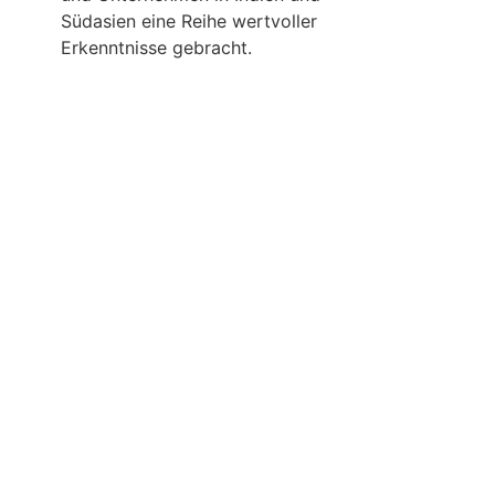
Süd­asien eine Reihe wert­vol­ler
Erkennt­nisse gebracht.