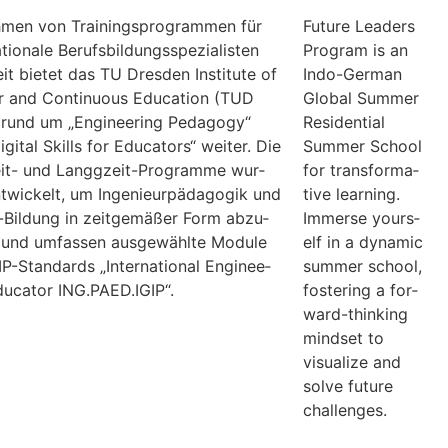
­men von Trai­nings­pro­gram­men für
Future Lea­ders
­tio­nale Berufs­bil­dungs­spe­zia­lis­ten
Pro­gram is an
it bie­tet das TU Dres­den Insti­tute of
Indo-Ger­man
er and Con­ti­nuous Edu­ca­tion (TUD
Glo­bal Sum­mer
rund um „Engi­nee­ring Pedagogy“
Resi­den­tial
gi­tal Skills for Edu­ca­tors“ wei­ter. Die
Sum­mer School
eit- und Langgzeit-Pro­gramme wur­
for trans­for­ma­
­wi­ckelt, um Inge­nieur­päd­ago­gik und
tive lear­ning.
-Bil­dung in zeit­ge­mä­ßer Form abzu­
Immerse yours­
n und umfas­sen aus­ge­wählte Module
elf in a dyna­mic
P-Stan­dards „Inter­na­tio­nal Engi­nee­
sum­mer school,
du­ca­tor ING.PAED.IGIP“.
fos­te­ring a for­
ward-thin­king
mind­set to
visua­lize and
solve future
challenges.