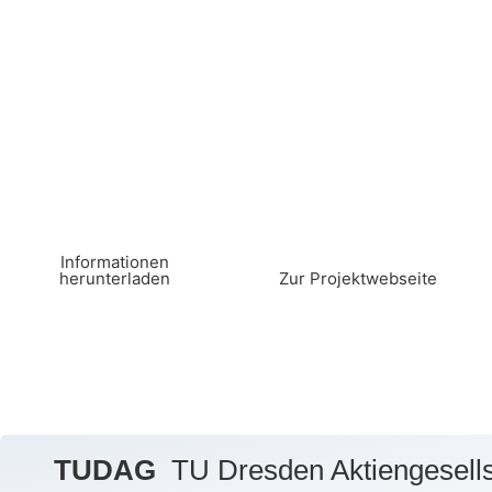
Infor­ma­tio­nen
herunterladen
Zur Pro­jekt­web­seite
TUDAG
TU Dresden Aktiengesells