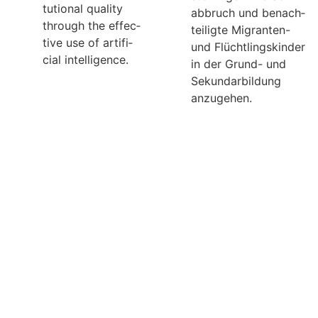
tu­tio­nal qua­lity
ab­bruch und benach­
through the effec­
tei­ligte Migran­ten-
tive use of arti­fi­
und Flücht­lings­kin­der
cial intelligence.
in der Grund- und
Sekun­dar­bil­dung
anzugehen.