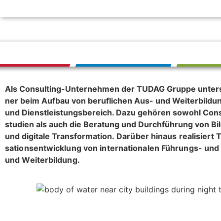
TUDAG
Services
Neuigkeiten
Jobs
BILDUNG
TRANSFER
ENT
Als Con­sul­ting-Unter­neh­men der TUDAG Gruppe unter­st
ner beim Auf­bau von beruf­li­chen Aus- und Wei­ter­bil­dung
und Dienst­leis­tungs­be­reich. Dazu gehö­ren sowohl Con­su
stu­dien als auch die Bera­tung und Durch­füh­rung von Bi
und digi­tale Trans­for­ma­tion.
Dar­über hin­aus rea­li­siert
sa­ti­ons­ent­wick­lung von inter­na­tio­na­len Füh­rungs- un
und Weiterbildung.