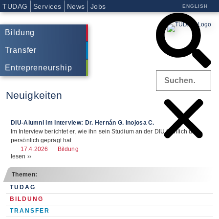
TUDAG
Services
News
Jobs
ENGLISH
Bildung
Transfer
Entrepreneurship
Neuigkeiten
DIU-Alumni im Interview: Dr. Hernán G. Inojosa C.
Im Interview berichtet er, wie ihn sein Studium an der DIU fachlich und
persönlich geprägt hat.
Bildung
17.4.2026
lesen ››
Themen:
TUDAG
BILDUNG
TRANSFER