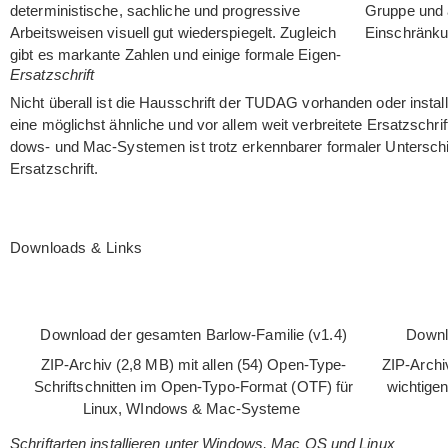
deter­mi­nis­ti­sche, sach­li­che und pro­gres­sive
Gruppe und a
Arbeits­wei­sen visu­ell gut wie­der­spie­gelt. Zugleich
Ein­schrän­k
gibt es mar­kante Zah­len und einige for­male Eigen­
Ersatzschrift
Nicht über­all ist die Haus­schrift der TUDAG vor­han­den oder instal­
eine mög­lichst ähn­li­che und vor allem weit ver­brei­tete Ersatz­sc
dows- und Mac-Sys­te­men ist trotz erkenn­ba­rer for­ma­ler Unter­sc
Ersatzschrift.
Downloads & Links
Down­load der gesam­ten Bar­low-Fami­lie (v1.4)
Down­l
ZIP-Archiv (2,8 MB) mit allen (54) Open-Type-
ZIP-Archiv
Schrift­schnit­ten im Open-Typo-For­mat (OTF) für
wich­ti­ge
Linux, WIn­dows & Mac-Systeme
Schriftarten installieren unter Windows, Mac OS und Linux