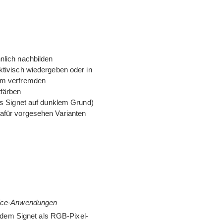
hn­lich nachbilden
k­ti­visch wie­der­ge­ben oder in
Form verfremden
tfärben
­les Signet auf dunk­lem Grund)
afür vor­ge­se­hen Varianten
ffice-Anwendungen
 dem Signet als RGB-Pixel­