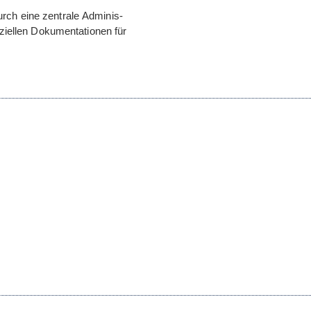
urch eine zen­trale Admi­nis­
i­el­len Doku­men­ta­tio­nen für