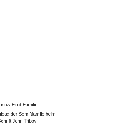
arlow-Font-Familie
­load der Schrift­fam­lie beim
 Schrift John Tribby