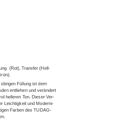
ung (Rot), Trans­fer (Hell­
Grün).
übri­gen Fül­lung ist dem
den ent­lie­hen und ver­än­dert
d hel­le­ren Ton. Die­ser Ver­
 Leich­tig­keit und Moder­ni­
h­ti­gen Far­ben des TUDAG-
en.