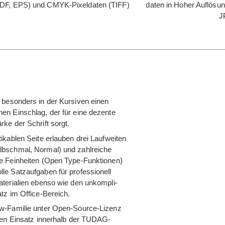
(PDF, EPS) und CMYK-Pixel­da­ten (TIFF)
da­ten in Hoher Auf­lö­s
J
 beson­ders in der Kur­si­ven einen
chen Ein­schlag, der für eine dezente
tärke der Schrift sorgt.
i­ka­blen Seite erlau­ben drei Lauf­wei­ten
b­schmal, Nor­mal) und zahl­rei­che
che Fein­hei­ten (Open Type-Funk­tio­nen)
e Satz­auf­ga­ben für pro­fes­sio­nell
ate­ria­lien ebenso wie den unkom­pli­
satz im Office-Bereich.
ow-Fami­lie unter Open-Source-Lizenz
eren Ein­satz inner­halb der TUDAG-