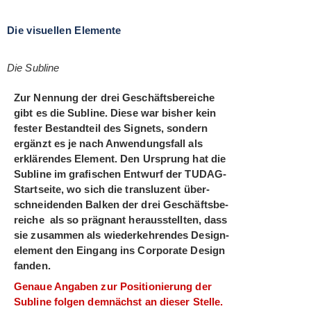
Die visuellen Elemente
Die Subline
Zur Nen­nung der drei Geschäfts­be­rei­che
gibt es die Sub­line.
Diese war bis­her kein
fes­ter Bestand­teil des Signets, son­dern
ergänzt es je nach Anwen­dungs­fall als
erklä­ren­des Ele­ment. Den Ursprung hat die
Sub­line im gra­fi­schen Ent­wurf der TUDAG-
Start­seite, wo sich die trans­lu­zent über­
schnei­den­den Bal­ken der drei Geschäfts­be­
rei­che als so prä­gnant her­aus­stell­ten, dass
sie zusam­men als wie­der­keh­ren­des Design­
ele­ment den Ein­gang ins Cor­po­rate Design
fanden.
Genaue Anga­ben zur Posi­tio­nie­rung der
Sub­line fol­gen dem­nächst an die­ser Stelle.