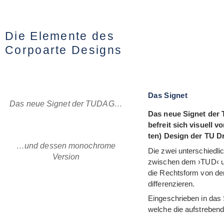
Die Elemente des
Corpoarte Designs
Das Signet
Das neue Signet der TUDAG…
Das neue Signet der 
befreit sich visu­ell v
ten) Design der TU D
…und des­sen mono­chrome
Die zwei unter­schied­li
Version
zwi­schen dem ›TUD‹ u
die Rechts­form von dem 
differenzieren.
Ein­ge­schrie­ben in das 
wel­che die auf­stre­ben­