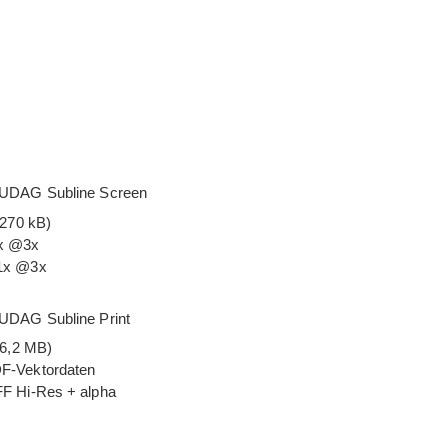
TUDAG Sub­line Screen
(270 kB)
x @3x
1x @3x
UDAG Sub­line Print
(6,2 MB)
-Vektordaten
F Hi-Res + alpha