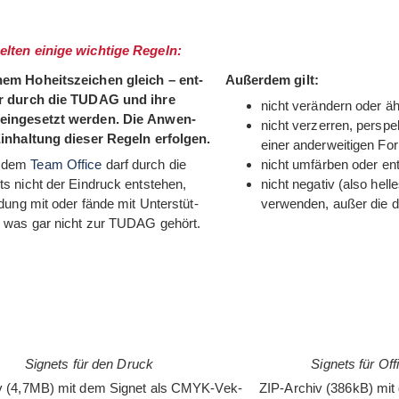
lten einige wichtige Regeln:
m Hoheits­zei­chen gleich – ent­
Außer­dem gilt:
ur durch die TUDAG und ihre
nicht ver­än­dern oder ä
n ein­ge­setzt wer­den. Die Anwen­
nicht ver­zer­ren, per­spe
n­hal­tung die­ser Regeln erfolgen.
einer ander­wei­ti­gen 
t dem
Team Office
darf durch die
nicht umfär­ben oder en
s nicht der Ein­druck ent­ste­hen,
nicht nega­tiv (also hel
­dung mit oder fände mit Unter­stüt­
ver­wen­den, außer die d
 was gar nicht zur TUDAG gehört.
Signets für den Druck
Signets für O
v (4,7MB) mit dem Signet als CMYK-Vek­
ZIP-Archiv (386kB) mit