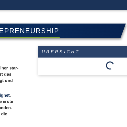
EPRENEURSHIP
ÜBERSICHT
iner star­
ist das
orgt und
ignet
,
e erste
un­den.
 die