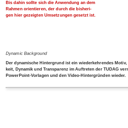
Bis dahin sollte sich die Anwen­dung an dem
Rah­men ori­en­tie­ren, der durch die bis­he­ri­
gen hier gezeig­ten Umset­zun­gen gesetzt ist.
Dynamic Background
Der dyna­mi­sche Hin­ter­grund ist ein wie­der­keh­ren­des Motiv, d
keit, Dyna­mik und Trans­pa­renz im Auf­tre­ten der TUDAG ver­mit
Power­Point-Vor­la­gen und den Video-Hin­ter­grün­den wieder.