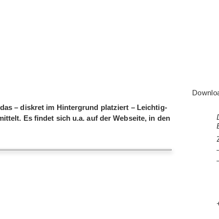
Downlo
as – dis­kret im Hin­ter­grund plat­ziert – Leich­tig­
­telt. Es fin­det sich u.a. auf der Web­seite, in den