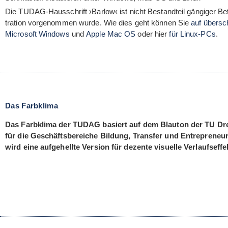
Die TUDAG-Haus­schrift ›Bar­low‹ ist nicht Bestand­teil gän­gi­ger Bet
tra­tion vor­ge­nom­men wurde. Wie dies geht kön­nen Sie
auf über­s
Micro­soft Win­dows
und
Apple Mac OS
oder hier
für Linux-PCs
.
Das Farbklima
Das Farb­klima der TUDAG basiert auf dem Blau­ton der TU Dre
für die Geschäfts­be­rei­che Bil­dung, Trans­fer und Entre­pre­neu
wird eine auf­ge­hellte Ver­sion für dezente visu­elle Ver­laufs­ef­f