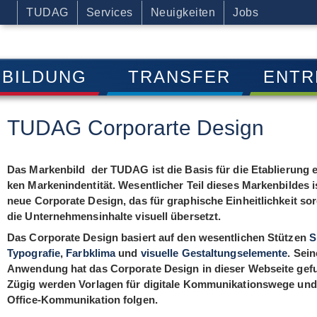
TUDAG
Services
Neuigkeiten
Jobs
BILDUNG
TRANSFER
ENTR
TUDAG Corporarte Design
Das Mar­ken­bild der TUDAG ist die Basis für die Eta­blie­rung e
ken Mar­kenin­den­ti­tät. Wesent­li­cher Teil die­ses Mar­ken­bil­des 
neue Cor­po­rate Design
, das für gra­phi­sche Ein­heit­lich­keit s
die Unter­neh­mens­in­halte visu­ell übersetzt.
Das Cor­po­rate Design basiert auf den wesent­li­chen Stüt­zen
S
Typo­gra­fie
,
Farb­klima
und
visu­elle Gestal­tungs­ele­mente
. Sein
Anwen­dung hat das Cor­po­rate Design in die­ser Web­seite gef
Zügig wer­den Vor­la­gen für digi­tale Kom­mu­ni­ka­ti­ons­wege und
Office-Kom­mu­ni­ka­tion
fol­gen
.