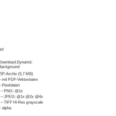
ad
Download Dynamic
Background
ZIP-Archiv (5,7 MB)
– mit PDF-Vektordaten
– Pixeldaten
– PNG: @1x
– JPEG: @1x @2x @4x
– TIFF Hi-Res grayscale
+ alpha