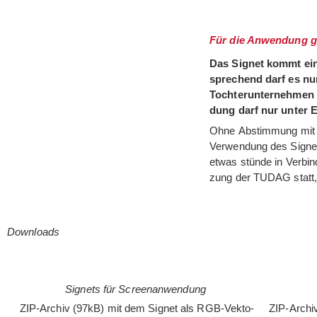
Für die Anwendung ge
Das Signet kommt eine
spre­chend darf es n
Toch­ter­un­ter­neh­me
dung darf nur unter Ei
Ohne Abstim­mung mi
Ver­wen­dung des Signet
etwas stünde in Ver­bin
zung der TUDAG statt,
Downloads
Signets für Screenanwendung
ZIP-Archiv (97kB) mit dem Signet als RGB-Vek­to­
ZIP-Archi