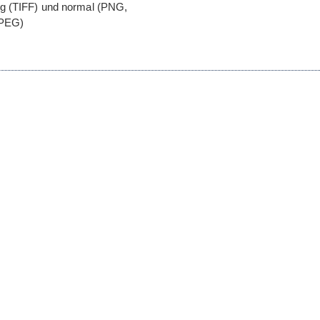
ung (TIFF) und nor­mal (PNG,
PEG
)