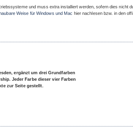
riebs­sys­teme und muss extra instal­liert wer­den, sofern dies nicht d
chau­bare Weise für Win­dows und Mac
hier nach­le­sen bzw. in den offi­z
s­den, ergänzt um drei Grund­far­ben
r­ship. Jeder Farbe die­ser vier Far­ben
ekte zur Seite gestellt.