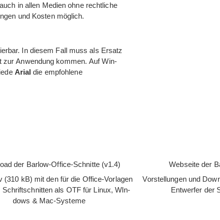
uch in allen Medien ohne recht­li­che
un­gen und Kos­ten möglich.
lier­bar. In die­sem Fall muss als Ersatz
hrift zur Anwen­dung kom­men. Auf Win­
hiede
Arial
die emp­foh­lene
oad der Bar­low-Office-Schnitte (v1.4)
Web­seite der B
 (310 kB) mit den für die Office-Vor­la­gen
Vor­stel­lun­gen und Down
n Schrift­schnit­ten als OTF für Linux, WIn­
Ent­wer­fer der
dows & Mac-Systeme