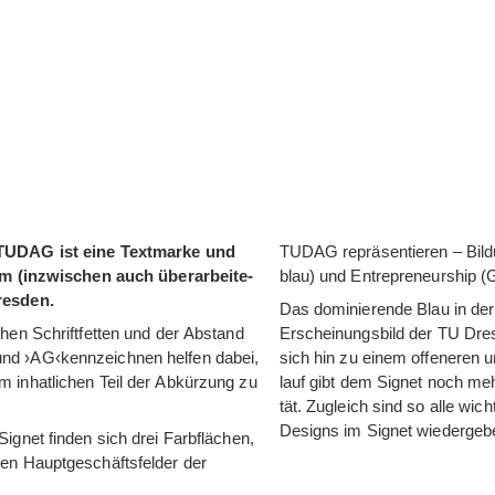
TUDAG ist eine Text­marke und
TUDAG reprä­sen­tie­ren – Bil­d
om (inzwi­schen auch über­ar­bei­te­
blau) und Entre­pre­neur­ship (
resden.
Das domi­nie­rende Blau in der 
­chen Schrift­fet­ten und der Abstand
Erschei­nungs­bild der TU Dres­
nd ›AG‹kennzeichnen hel­fen dabei,
sich hin zu einem offe­ne­ren un
inh­at­li­chen Teil der Abkür­zung zu
lauf gibt dem Signet noch mehr
tät. Zugleich sind so alle wic
Designs im Signet wiedergeb
Signet fin­den sich drei Farb­flä­chen,
den Haupt­ge­schäfts­fel­der der