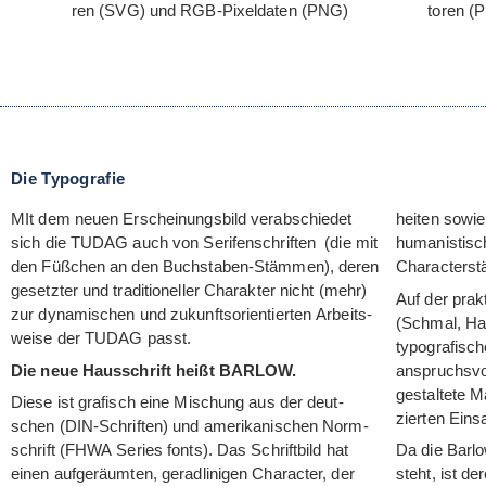
ren (SVG) und RGB-Pixel­da­ten (PNG)
to­ren 
Die Typografie
MIt dem neuen Erschei­nungs­bild ver­ab­schie­det
hei­ten sowie
sich die TUDAG auch von Seri­fen­schrif­ten (die mit
huma­nis­ti­s
den Füß­chen an den Buch­sta­ben-Stäm­men), deren
Cha­rac­ter­s
gesetz­ter und tra­di­tio­nel­ler Cha­rak­ter nicht (mehr)
Auf der prak­t
zur dyna­mi­schen und zukunfts­ori­en­tier­ten Arbeits­
(Schmal, Hal
weise der TUDAG passt.
typo­gra­fi­s
Die neue Haus­schrift heißt BARLOW.
anspruchs­voll
gestal­tete M
Diese ist gra­fisch eine Mischung aus der deut­
zier­ten Ein­
schen (DIN-Schrif­ten) und ame­ri­ka­ni­schen Norm­
schrift (FHWA Series fonts). Das Schrift­bild hat
Da die Bar­l
einen auf­ge­räum­ten, gerad­li­ni­gen Cha­rac­ter, der
steht, ist d