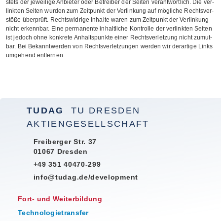
stets der jewei­lige Anbie­ter oder Betrei­ber der Sei­ten ver­ant­wort­lich. Die ver­
link­ten Sei­ten wur­den zum Zeit­punkt der Ver­lin­kung auf mög­li­che Rechts­ver­
stöße über­prüft. Rechts­wid­rige Inhalte waren zum Zeit­punkt der Ver­lin­kung
nicht erkenn­bar. Eine per­ma­nente inhalt­li­che Kon­trolle der ver­link­ten Sei­ten
ist jedoch ohne kon­krete Anhalts­punkte einer Rechts­ver­let­zung nicht zumut­
bar. Bei Bekannt­wer­den von Rechts­ver­let­zun­gen wer­den wir der­ar­tige Links
umge­hend entfernen.
TUDAG
TU DRESDEN
AKTIENGESELLSCHAFT
Freiberger Str. 37
01067 Dresden
+49 351 40470-299
info@tudag.de/development
Fort- und Weiterbildung
Technologietransfer