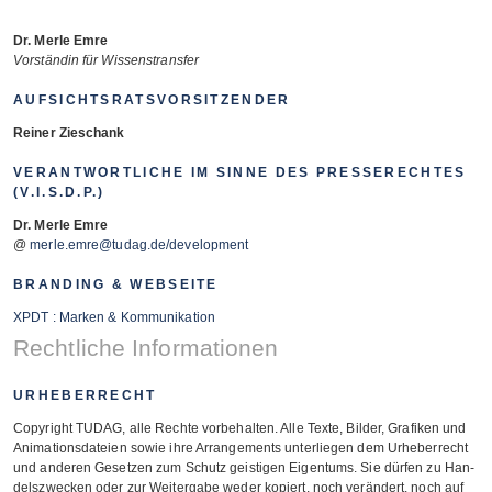
Dr. Merle Emre
Vor­stän­din für Wissenstransfer
AUFSICHTSRATSVORSITZENDER
Rei­ner Zieschank
VERANTWORTLICHE IM SINNE DES PRESSERECHTES
(V.I.S.D.P.)
Dr. Merle Emre
@
merle.emre@tudag.de/development
BRANDING & WEBSEITE
XPDT : Mar­ken & Kommunikation
Rechtliche Informationen
URHEBERRECHT
Copy­right TUDAG, alle Rechte vor­be­hal­ten. Alle Texte, Bil­der, Gra­fi­ken und
Ani­ma­ti­ons­da­teien sowie ihre Arran­ge­ments unter­lie­gen dem Urhe­ber­recht
und ande­ren Geset­zen zum Schutz geis­ti­gen Eigen­tums. Sie dür­fen zu Han­
dels­zwe­cken oder zur Wei­ter­gabe weder kopiert, noch ver­än­dert, noch auf