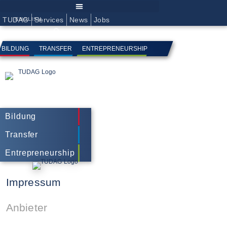
Zum
Inhalt
springen
TUDAG
Services
News
Jobs
ENGLISH
BILDUNG
TRANSFER
ENTREPRENEURSHIP
Bildung
Transfer
Entrepreneurship
Impressum
Anbieter