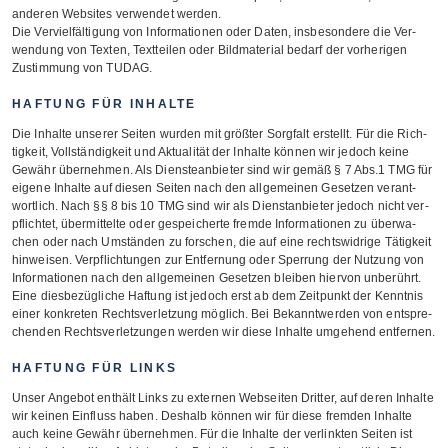
ande­ren Web­sites ver­wen­det werden.
Die Ver­viel­fäl­ti­gung von Infor­ma­tio­nen oder Daten, ins­be­son­dere die Ver­
wen­dung von Tex­ten, Text­tei­len oder Bild­ma­te­rial bedarf der vor­he­ri­gen
Zustim­mung von TUDAG.
HAFTUNG FÜR INHALTE
Die Inhalte unse­rer Sei­ten wur­den mit größ­ter Sorg­falt erstellt. Für die Rich­
tig­keit, Voll­stän­dig­keit und Aktua­li­tät der Inhalte kön­nen wir jedoch keine
Gewähr über­neh­men. Als Diens­te­an­bie­ter sind wir gemäß § 7 Abs.1 TMG für
eigene Inhalte auf die­sen Sei­ten nach den all­ge­mei­nen Geset­zen ver­ant­
wort­lich. Nach §§ 8 bis 10 TMG sind wir als Dienst­an­bie­ter jedoch nicht ver­
pflich­tet, über­mit­telte oder gespei­cherte fremde Infor­ma­tio­nen zu über­wa­
chen oder nach Umstän­den zu for­schen, die auf eine rechts­wid­rige Tätig­keit
hin­wei­sen. Ver­pflich­tun­gen zur Ent­fer­nung oder Sper­rung der Nut­zung von
Infor­ma­tio­nen nach den all­ge­mei­nen Geset­zen blei­ben hier­von unbe­rührt.
Eine dies­be­züg­li­che Haf­tung ist jedoch erst ab dem Zeit­punkt der Kennt­nis
einer kon­kre­ten Rechts­ver­let­zung mög­lich. Bei Bekannt­wer­den von ent­spre­
chen­den Rechts­ver­let­zun­gen wer­den wir diese Inhalte umge­hend entfernen.
HAFTUNG FÜR LINKS
Unser Ange­bot ent­hält Links zu exter­nen Web­sei­ten Drit­ter, auf deren Inhalte
wir kei­nen Ein­fluss haben. Des­halb kön­nen wir für diese frem­den Inhalte
auch keine Gewähr über­neh­men. Für die Inhalte der ver­link­ten Sei­ten ist