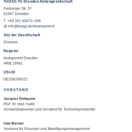
TUDAG
TU Dresden Aktiengesellschaft
Frei­ber­ger Str. 37
01067 Dres­den
T
+49 351 40470–299
@
info@tudag.de/development
Sitz der Gesellschaft
Dres­den
Register
Amts­ge­richt Dres­den
HRB 18991
USt-ID
DE209295022
VORSTAND
Jac­ques Roh­ayem
Prof. Dr. med. habil.
Vor­stands­spre­cher und Vor­stand für Technologietransfer
Udo Wer­ner
Vor­stand für Finan­zen und Beteiligungsmanagement