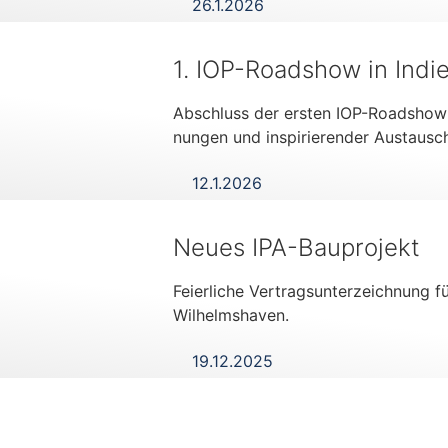
26.1.2026
1. IOP-Roadshow in Indi
Abschluss der ers­ten IOP-Road­show 
nun­gen und inspi­rie­ren­der Austaus
12.1.2026
Neues IPA-Bauprojekt
Fei­er­li­che Ver­trags­un­ter­zeich­nung f
Wilhelmshaven.
19.12.2025