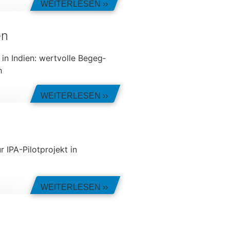
WEI­TER­LE­SEN ››
en
in Indien: wert­volle Begeg­
ch
WEI­TER­LE­SEN ››
ür IPA-Pilot­pro­jekt in
WEI­TER­LE­SEN ››