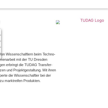
ENGLISH
g von Wis­sen­schaft­lern beim Tech­no­
­men­ar­beit mit der TU Dres­den
un­gen erbringt die TUDAG Trans­fer­
n und Pro­jekt­ge­stal­tung. Mit ihren
­perte die Wis­sen­schaft­ler bei der
n zu markt­rei­fen Produkten.