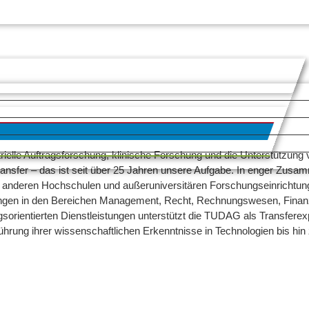
tri­elle Auf­trags­for­schung, kli­ni­sche For­schung und die Unter­stüt­zun
­trans­fer – das ist seit über 25 Jah­ren unsere Auf­gabe. In enger Zusam
ande­ren Hoch­schu­len und außer­uni­ver­si­tä­ren For­schungs­ein­rich­t
un­gen in den Berei­chen Manage­ment, Recht, Rech­nungs­we­sen, Finan­ze
s­ori­en­tier­ten Dienst­leis­tun­gen unter­stützt die TUDAG als Trans­fer­ex
üh­rung ihrer wis­sen­schaft­li­chen Erkennt­nisse in Tech­no­lo­gien bis hi