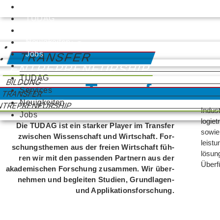
TUDAG
Services
Neuigkeiten
BILDUNG
Jobs
TRANSFER
ENTREPRENEURSHIP
TUDAG
BILDUNG
Transfer
Services
TRANSFER
Neuigkeiten
NTREPRENEURSHIP
Indus­
Jobs
lo­gie
Die TUDAG ist ein star­ker Player im Trans­fer
sowie 
zwi­schen Wis­sen­schaft und Wirt­schaft. For­
leis­t
schungs­the­men aus der freien Wirt­schaft füh­
lösung
ren wir mit den pas­sen­den Part­nern aus der
Über­f
aka­de­mi­schen For­schung zusam­men. Wir über­
neh­men und beglei­ten Stu­dien, Grund­la­gen-
und Applikationsforschung.