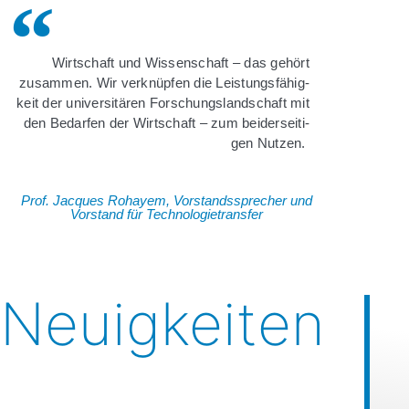
Wirt­schaft und Wis­sen­schaft – das gehört
zusam­men. Wir ver­knüp­fen die Leis­tungs­fä­hig­
keit der uni­ver­si­tä­ren For­schungs­land­schaft mit
den Bedar­fen der Wirt­schaft – zum bei­der­sei­ti­
gen Nutzen.
Prof. Jac­ques Roh­ayem, Vor­stands­spre­cher und
Vor­stand für Technologietransfer
Neuigkeiten