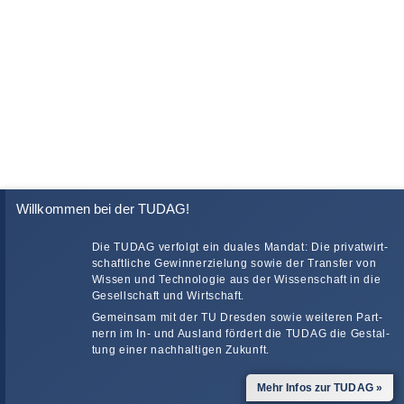
Willkommen bei der TUDAG!
Die TUDAG ver­folgt ein dua­les Man­dat: Die pri­vat­wirt­
schaft­li­che Gewinn­erzie­lung sowie der Trans­fer von
Wis­sen und Tech­no­lo­gie aus der Wis­sen­schaft in die
Gesell­schaft und Wirtschaft.
Gemein­sam mit der TU Dres­den sowie wei­te­ren Part­
nern im In- und Aus­land för­dert die TUDAG die Gestal­
tung einer nach­hal­ti­gen Zukunft.
Mehr Infos zur TUDAG »