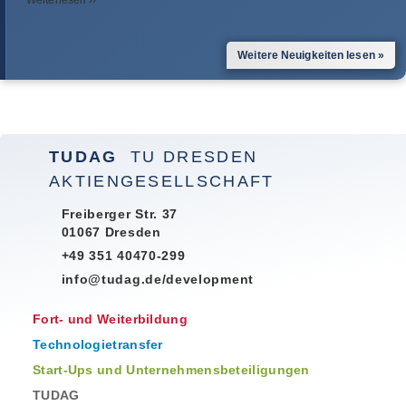
Wei­ter­le­sen ››
Wei­tere Neu­ig­kei­ten lesen »
TUDAG
TU DRESDEN
AKTIENGESELLSCHAFT
Freiberger Str. 37
01067 Dresden
+49 351 40470-299
info@tudag.de/development
Fort- und Weiterbildung
Technologietransfer
Start-Ups und Unternehmensbeteiligungen
TUDAG