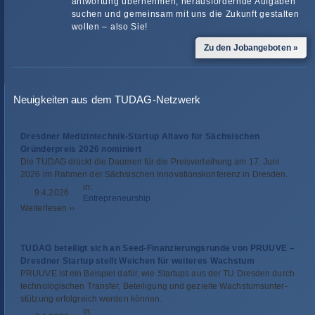
ant­wor­tung über­neh­men, her­aus­for­dernde Auf­ga­ben
suchen und gemein­sam mit uns die Zukunft gestal­ten
wol­len – also Sie!
Zu den Jobangeboten »
Neuigkeiten aus dem TUDAG-Netzwerk
Dresdner Medizintechnik-Startup Altavo für Sächsischen
Gründerpreis 2026 nominiert
Die TUDAG drückt die Dau­men für die Preis­ver­lei­hung am 17. Juni
2026 im Rah­men der Säch­si­schen Inno­va­ti­ons­kon­fe­renz in Dresden.
in:
9.4.2026
Entre­pre­neur­ship
Wei­ter­le­sen ››
TUDAG beteiligt sich an Seed-Finanzierungsrunde von PRUUVE –
Dresdner Startup stellt Weichen für weiteres Wachstum
PRUUVE ist ein Bei­spiel dafür, wie Start­ups aus der TU Dres­den durch
tech­no­lo­gi­schen Trans­fer, Betei­li­gung und gezielte Wachs­tums­un­ter­
stüt­zung erfolg­reich wer­den können.
in: