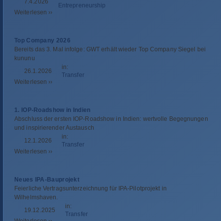
7.4.2026
Entre­pre­neur­ship
Wei­ter­le­sen ››
Top Company 2026
Bereits das 3. Mal infolge: GWT erhält wie­der Top Com­pany Sie­gel bei
kununu
in:
26.1.2026
Trans­fer
Wei­ter­le­sen ››
1. IOP-Roadshow in Indien
Abschluss der ers­ten IOP-Road­show in Indien: wert­volle Begeg­nun­gen
und inspi­rie­ren­der Austausch
in:
12.1.2026
Trans­fer
Wei­ter­le­sen ››
Neues IPA-Bauprojekt
Fei­er­li­che Ver­trags­un­ter­zeich­nung für IPA-Pilot­pro­jekt in
Wilhelmshaven.
in:
19.12.2025
Trans­fer