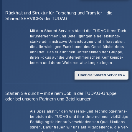
Rückhalt und Struktur für Forschung und Transfer – die
Shared SERVICES der TUDAG
Mit den Shared Ser­vices bie­tet die TUDAG ihren Toch­
ter­un­ter­neh­men und Betei­li­gun­gen eine leis­tungs­
starke admi­nis­tra­tive Unter­stüt­zung und Infra­struk­tur,
die alle wich­ti­gen Funk­tio­nen des Geschäfts­be­triebs
abbil­det. Das erlaubt den Unter­neh­men der Gruppe,
ihren Fokus auf die unter­neh­me­ri­schen Kern­kom­pe­
ten­zen und deren Wei­ter­ent­wick­lung zu legen.
Über die Shared Services »
Starten Sie durch – mit einem Job in der TUDAG-Gruppe
oder bei unseren Partnern und Beteiligungen
Als Spe­zia­list für den Wis­sens- und Tech­no­lo­gie­trans­
fer bie­ten die TUDAG und ihre Unter­neh­men viel­fäl­tige
Betä­ti­gungs­fel­der auf ver­schie­dens­ten Qua­li­fi­ka­ti­ons­
stu­fen. Dafür freuen wir uns auf Mit­ar­bei­tende, die Ver­