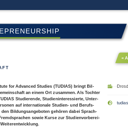
EPRENEURSHIP
« 
AFT
tute for Advan­ced Stu­dies (TUDIAS) bringt Bil­
Dres
emein­schaft an einem Ort zusam­men. Als Toch­ter
IAS Stu­die­rende, Stu­di­en­in­ter­es­sierte, Unter­
tudia
­so­nen auf inter­na­tio­nale Stu­dien- und Berufs­
Zu den Bil­dungs­an­ge­bo­ten gehö­ren dabei Sprach­
remd­spra­chen sowie Kurse zur Stu­di­en­vor­be­rei­
n Weiterentwicklung.