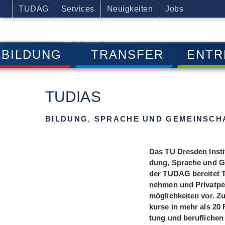
TUDAG
Services
Neuigkeiten
Jobs
BILDUNG
TRANSFER
ENTR
TUDIAS
BILDUNG, SPRACHE UND GEMEINSCH
Das TU Dres­den Insti­
dung, Spra­che und G
der TUDAG berei­tet TUD
neh­men und Pri­vat­per
mög­lich­kei­ten vor. 
kurse in mehr als 20 F
tung und beruf­li­che