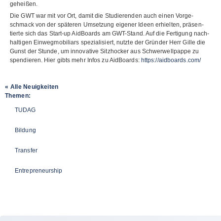
geheißen.
Die GWT war mit vor Ort, damit die Stu­die­ren­den auch einen Vor­ge­
schmack von der spä­te­ren Umset­zung eige­ner Ideen erhiel­ten, prä­sen­
tierte sich das Start-up Aid­Boards am GWT-Stand. Auf die Fer­ti­gung nach­
hal­ti­gen Ein­weg­mo­bi­li­ars spe­zia­li­siert, nutzte der Grün­der Herr Gille die
Gunst der Stunde, um inno­va­tive Sitz­ho­cker aus Schwer­well­pappe zu
spen­die­ren. Hier gibts mehr Infos zu Aid­Boards:
https://aidboards.com/
« Alle Neuigkeiten
Themen:
TUDAG
Bildung
Transfer
Entrepreneurship