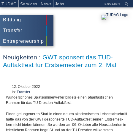
TUDAG
Services
News
Jobs
ENGLISH
Bildung
Transfer
Entrepreneurship
Neuigkeiten :
GWT sponsert das TUD-
Auftaktfest für Erstsemester zum 2. Mal
12. Oktober 2022
in:
Transfer
Wunderschönes Spätsommerwetter bildete einen phantastischen
Rahmen für das TU Dresden Auftaktfest.
Einen gelun­ge­ne­ren Start in einen neuen aka­de­mi­schen Lebens­ab­schnitt
hätte das von der GWT gespon­serte TUD-Auf­takt­fest sei­nen Erst­se­mes­
tern nicht bie­ten kön­nen. So wur­den am 06. Okto­ber alle Neu­stu­den­ten in
fei­er­li­chem Rah­men begrüßt und an der TU Dres­den will­kom­men