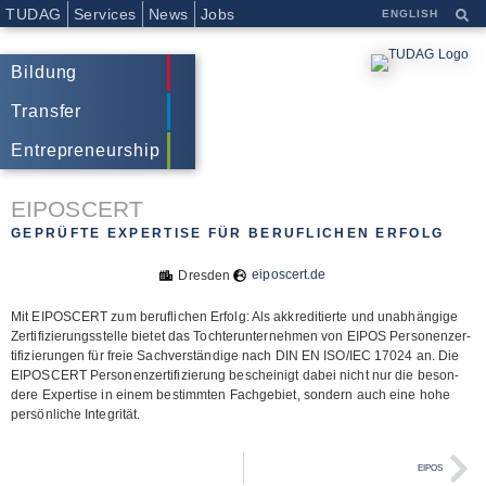
TUDAG
Services
News
Jobs
ENGLISH
Bildung
Transfer
Entrepreneurship
EIPOSCERT
GEPRÜFTE EXPERTISE FÜR BERUFLICHEN ERFOLG
eiposcert.de
Dresden
Mit EIPOSCERT zum beruf­li­chen Erfolg: Als akkre­di­tierte und unab­hän­gige
Zer­ti­fi­zie­rungs­stelle bie­tet das Toch­ter­un­ter­neh­men von EIPOS Per­so­nen­zer­
ti­fi­zie­run­gen für freie Sach­ver­stän­dige nach DIN EN ISO/​IEC 17024 an. Die
EIPOSCERT Per­so­nen­zer­ti­fi­zie­rung beschei­nigt dabei nicht nur die beson­
dere Exper­tise in einem bestimm­ten Fach­ge­biet, son­dern auch eine hohe
per­sön­li­che Integrität.
EIPOS